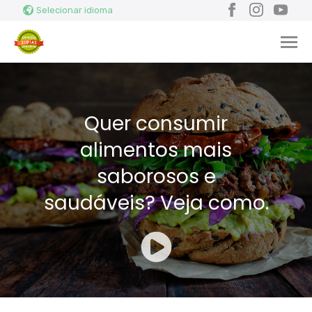
Pesquise
Enviar
Facebook
Instagram
YouTu
Selecionar idioma
aqui...
COMO MUDAR
Quer consumir
Receitas
RECEITAS
alimentos mais
SAÚDE
saborosos e
saudáveis? Veja como.
CONECTE-SE
INSPIRE
BLOG