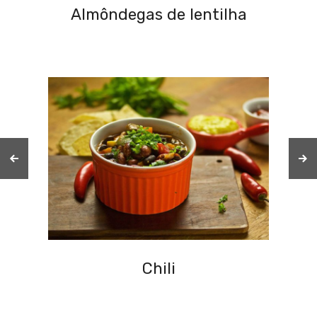
Almôndegas de lentilha
C
Chili